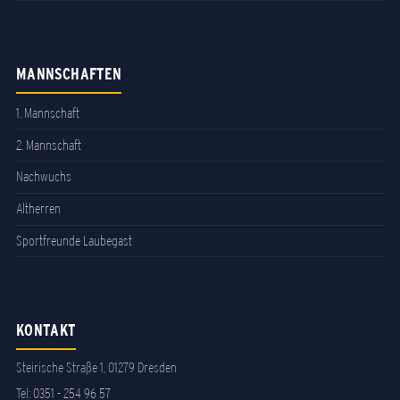
MANNSCHAFTEN
1. Mannschaft
2. Mannschaft
Nachwuchs
Altherren
Sportfreunde Laubegast
KONTAKT
Steirische Straße 1, 01279 Dresden
Tel:
0351 - 254 96 57