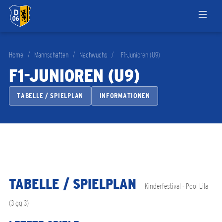
Home
/
Mannschaften
/
Nachwuchs
/
F1-Junioren (U9)
F1-JUNIOREN (U9)
TABELLE / SPIELPLAN
INFORMATIONEN
TABELLE / SPIELPLAN
Kinderfestival - Pool Lila
(3 gg 3)