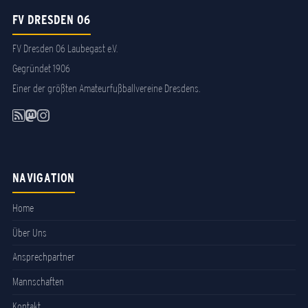
FV DRESDEN 06
FV Dresden 06 Laubegast e.V.
Gegründet 1906
Einer der größten Amateurfußballvereine Dresdens.
NAVIGATION
Home
Über Uns
Ansprechpartner
Mannschaften
Kontakt