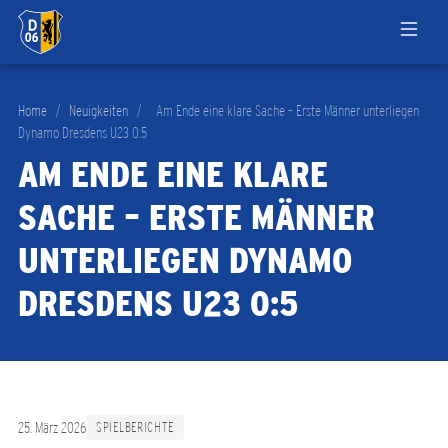
Home
/
Neuigkeiten
/
Am Ende eine klare Sache – Erste Männer unterliegen
Dynamo Dresdens U23 0:5
AM ENDE EINE KLARE
SACHE – ERSTE MÄNNER
UNTERLIEGEN DYNAMO
DRESDENS U23 0:5
25. März 2026
SPIELBERICHTE