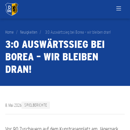
Home
/
Neuigkeiten
/
3:0 Auswärtssieg bei Borea – wir bleiben dran!
3:0 AUSWÄRTSSIEG BEI
BOREA – WIR BLEIBEN
DRAN!
8. Mai 2026
SPIELBERICHTE
Vor 90 Zuschauern auf dem Kunstrasenplatz am Jägerpark