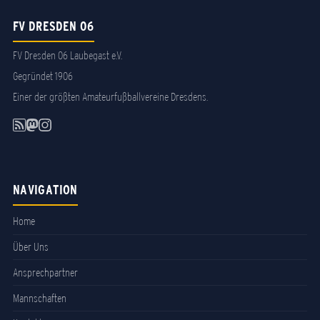
FV DRESDEN 06
FV Dresden 06 Laubegast e.V.
Gegründet 1906
Einer der größten Amateurfußballvereine Dresdens.
NAVIGATION
Home
Über Uns
Ansprechpartner
Mannschaften