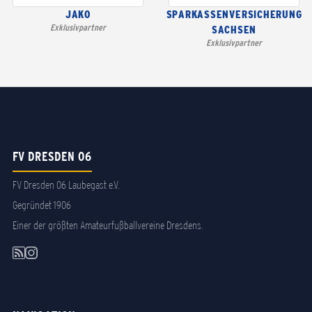
JAKO
SPARKASSENVERSICHERUNG
Exklusivpartner
SACHSEN
Exklusivpartner
FV DRESDEN 06
FV Dresden 06 Laubegast e.V.
Gegründet 1906
Einer der größten Amateurfußballvereine Dresdens.