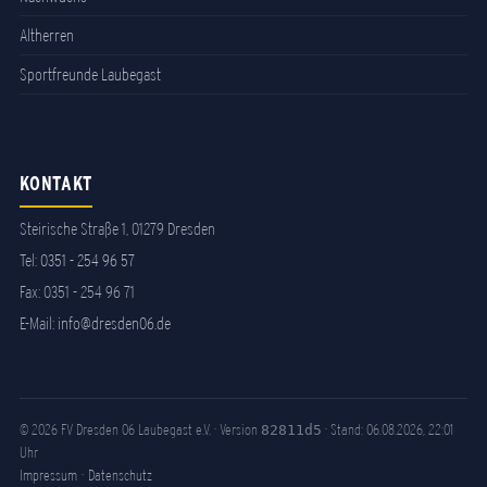
Altherren
Sportfreunde Laubegast
KONTAKT
Steirische Straße 1, 01279 Dresden
Tel:
0351 - 254 96 57
Fax: 0351 - 254 96 71
E-Mail:
info@dresden06.de
© 2026 FV Dresden 06 Laubegast e.V. · Version
· Stand: 06.08.2026, 22:01
82811d5
Uhr
Impressum
·
Datenschutz