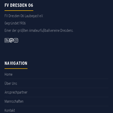
FV DRESDEN 06
FV Dresden 06 Laubegast e.V.
Gegründet 1906
Einer der größten Amateurfußballvereine Dresdens.
NAVIGATION
Home
Über Uns
Ansprechpartner
Mannschaften
Kontakt