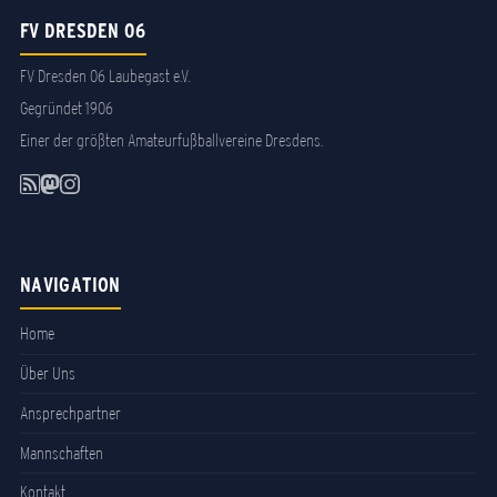
FV DRESDEN 06
FV Dresden 06 Laubegast e.V.
Gegründet 1906
Einer der größten Amateurfußballvereine Dresdens.
NAVIGATION
Home
Über Uns
Ansprechpartner
Mannschaften
Kontakt