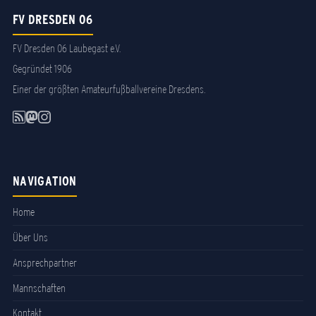
FV DRESDEN 06
FV Dresden 06 Laubegast e.V.
Gegründet 1906
Einer der größten Amateurfußballvereine Dresdens.
NAVIGATION
Home
Über Uns
Ansprechpartner
Mannschaften
Kontakt