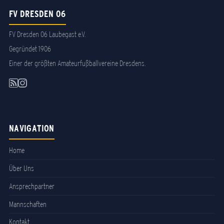
FV DRESDEN 06
FV Dresden 06 Laubegast e.V.
Gegründet 1906
Einer der größten Amateurfußballvereine Dresdens.
NAVIGATION
Home
Über Uns
Ansprechpartner
Mannschaften
Kontakt