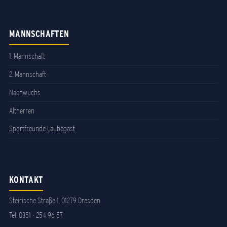
MANNSCHAFTEN
1. Mannschaft
2. Mannschaft
Nachwuchs
Altherren
Sportfreunde Laubegast
KONTAKT
Steirische Straße 1, 01279 Dresden
Tel:
0351 - 254 96 57