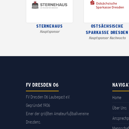
STERNEHAUS
OSTSÄCHSISCHE
Hauptsponsor
SPARKASSE DRESDEN
Hauptsponsor Nachwuchs
FV DRESDEN 06
NAVIGA
FV Dresden 06 Laubegast e.V.
Home
Gegründet 1906
Über Uns
Einer der größten Amateurfußballvereine
Ansprechp
Dresdens.
Mannschaf