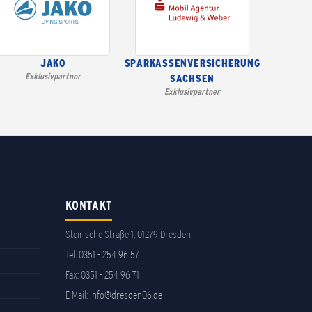
JAKO
SPARKASSENVERSICHERUNG
Exklusivpartner
SACHSEN
Exklusivpartner
KONTAKT
Steirische Straße 1, 01279 Dresden
Tel:
0351 - 254 96 57
Fax: 0351 - 254 96 71
E-Mail:
info@dresden06.de