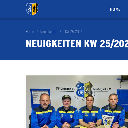
HOME
Home
/
Neuigkeiten
/
KW 25, 2026
NEUIGKEITEN KW 25/20