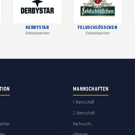
DERBYSTAR
FELDSCHLÖSSCHEN
Exklusivpartner
Exklusivpartner
TION
MANNSCHAFTEN
1. Mannschaft
2. Mannschaft
artner
Nachwuchs
ten
Altherren